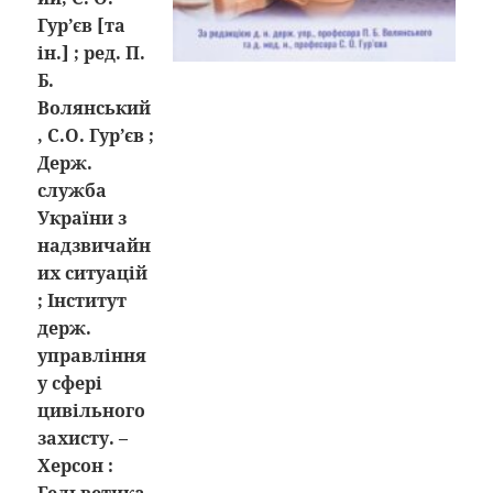
Гур’єв [та
ін.] ; ред. П.
Б.
Волянський
, С.О. Гур’єв ;
Держ.
служба
України з
надзвичайн
их ситуацій
; Інститут
держ.
управління
у сфері
цивільного
захисту. –
Херсон :