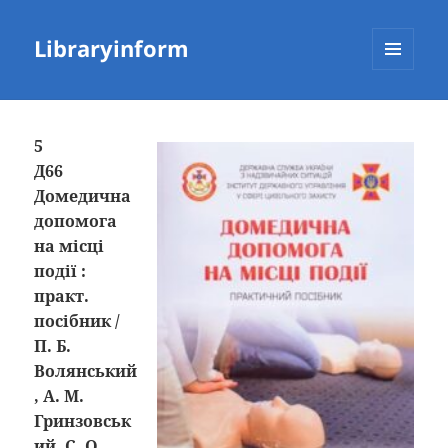
Libraryinform
МЕНЮ
ТА
ВІДЖЕТИ
5
Д66
Домедична
допомога
на місці
події :
практ.
посібник /
П. Б.
Волянський
, А. М.
Гринзовськ
ий, С. О.