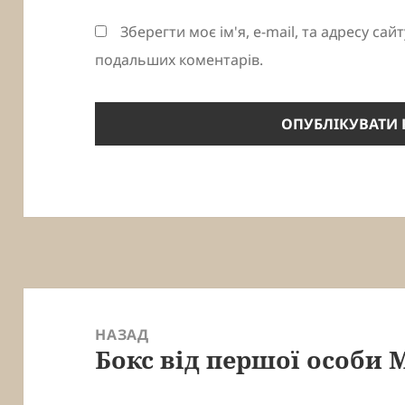
Зберегти моє ім'я, e-mail, та адресу сай
подальших коментарів.
Навігація
записів
НАЗАД
Бокс від першої особи М
Попередній
запис: