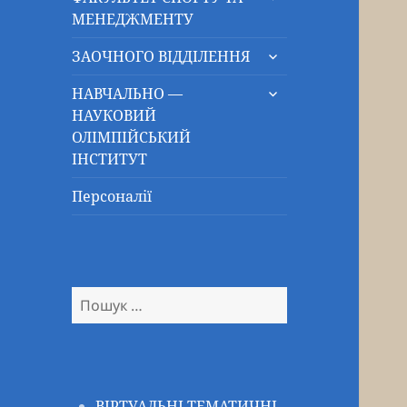
підменю
МЕНЕДЖМЕНТУ
розгорнути
ЗАОЧНОГО ВІДДІЛЕННЯ
підменю
розгорнути
НАВЧАЛЬНО —
підменю
НАУКОВИЙ
ОЛІМПІЙСЬКИЙ
ІНСТИТУТ
Персоналії
Пошук:
ВІРТУАЛЬНІ ТЕМАТИЧНІ