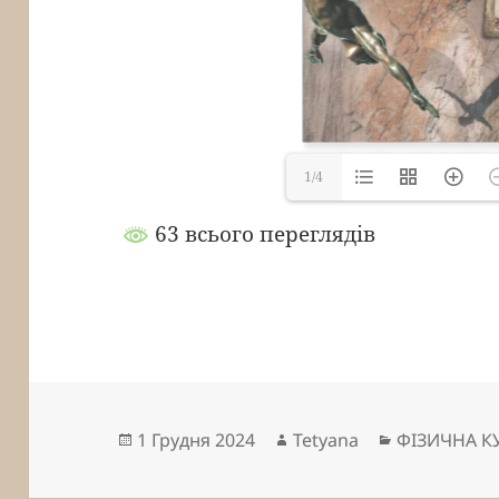
1/4
63 всього переглядів
Опубліковано
Автор
Категорії
1 Грудня 2024
Tetyana
ФІЗИЧНА К