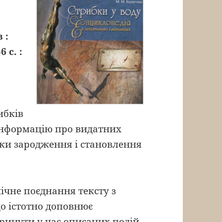
 :
 с. :
ибків
 інформацію про видатних
ски зародження і становлення
ічне поєднання тексту з
що істотно доповнює
ринути у час описаних подій.