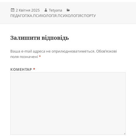
Опубліковано
Автор
Категорії
2 Квітня 2025
Tetyana
ПЕДАГОГІКА.ПСИХОЛОГІЯ.ПСИХОЛОГІЯСПОРТУ
Залишити відповідь
Ваша e-mail адреса не оприлюднюватиметься.
Обов’язкові
поля позначені
*
КОМЕНТАР
*