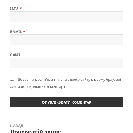
ІМ'Я
*
EMAIL
*
САЙТ
Зберегти моє ім'я, e-mail, та адресу сайту в цьому браузері
для моїх подальших коментарів.
Навігація
НАЗАД
записів
Попередній запис
Попередній