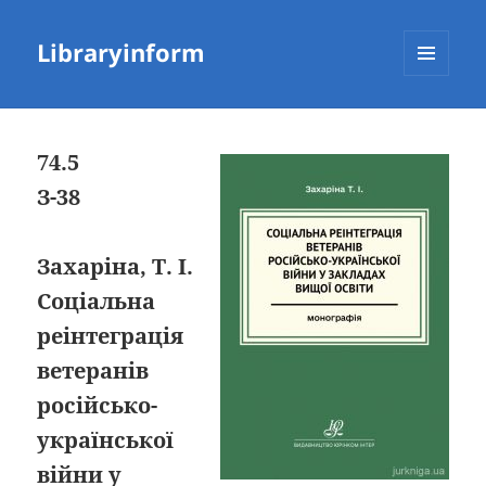
Libraryinform
МЕНЮ
ТА
ВІДЖЕТИ
74.5
З-38
Захаріна, Т. І.
Соціальна
реінтеграція
ветеранів
російсько-
української
війни у