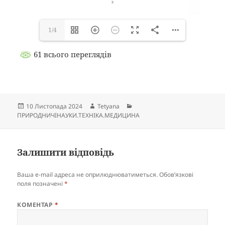
1/4
61 всього переглядів
Опубліковано
Автор
Категорії
10 Листопада 2024
Tetyana
ПРИРОДНИЧІНАУКИ.ТЕХНІКА.МЕДИЦИНА
Залишити відповідь
Ваша e-mail адреса не оприлюднюватиметься.
Обов’язкові
поля позначені
*
КОМЕНТАР
*