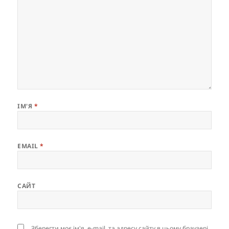
ІМ'Я
*
EMAIL
*
САЙТ
Зберегти моє ім'я, e-mail, та адресу сайту в цьому браузері