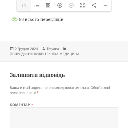
1/6
83 всього переглядів
Опубліковано
Автор
Категорії
2 Грудня 2024
Tetyana
ПРИРОДНИЧІНАУКИ.ТЕХНІКА.МЕДИЦИНА
Залишити відповідь
Ваша e-mail адреса не оприлюднюватиметься.
Обов’язкові
поля позначені
*
КОМЕНТАР
*