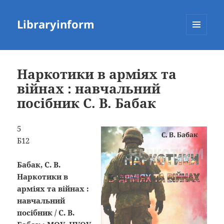
Libraryinform
МЕНЮ
ТА
ВІДЖЕТИ
Наркотики в арміях та
війнах : навчальний
посібник С. В. Бабак
5
Б12
Бабак, С. В.
Наркотики в
арміях та війнах :
навчальний
посібник / С. В.