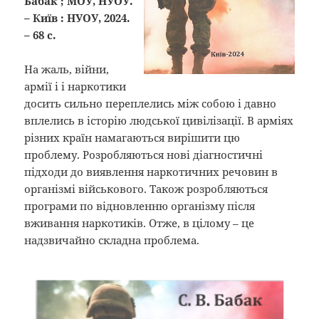
Бабак ; МОУ, НУОУ.
– Київ : НУОУ, 2024.
– 68 с.
На жаль, війни,
армії і і наркотики
досить сильно переплелись між собою і давно
вплелись в історію людської цивілізації. В арміях
різних країн намагаються вирішити цю
проблему. Розробляються нові діагностичні
підходи до виявлення наркотичних речовин в
організмі військового. Також розробляються
програми по відновленню організму після
вживання наркотиків. Отже, в цілому – це
надзвичайно складна проблема.