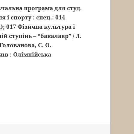
вчальна програма для студ.
 і спорту : спец.: 014
); 017 Фізична культура і
ій ступінь – “бакалавр” / Л.
 Голованова, С. О.
їв : Олімпійська