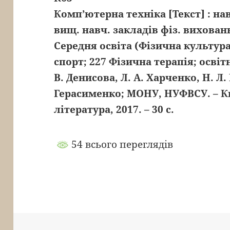
Комп’ютерна техніка [Текст] : на
вищ. навч. закладів фіз. виховання
Середня освіта (Фізична культура
спорт; 227 Фізична терапія; освітн
В. Денисова, Л. А. Харченко, Н. Л.
Герасименко; МОНУ, НУФВСУ. – Ки
література, 2017. – 30 с.
54 всього переглядів