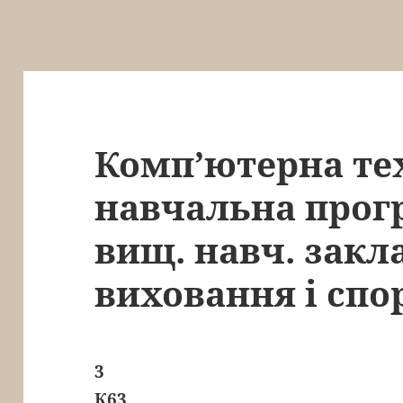
Комп’ютерна те
навчальна прогр
вищ. навч. закла
виховання і спо
3
К63