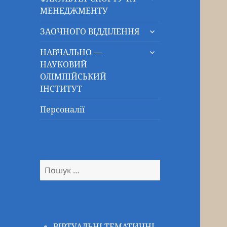
підменю
МЕНЕДЖМЕНТУ
розгорнути
ЗАОЧНОГО ВІДДІЛЕННЯ
підменю
розгорнути
НАВЧАЛЬНО —
підменю
НАУКОВИЙ
ОЛІМПІЙСЬКИЙ
ІНСТИТУТ
Персоналії
Пошук:
ВІРТУАЛЬНІ ТЕМАТИЧНІ