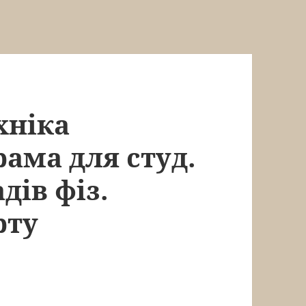
хніка
ама для студ.
дів фіз.
рту