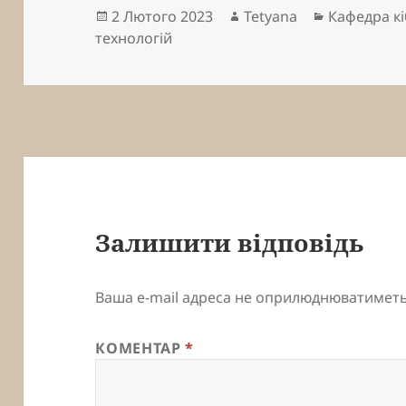
Опубліковано
Автор
Категорії
2 Лютого 2023
Tetyana
Кафедра к
технологій
Залишити відповідь
Ваша e-mail адреса не оприлюднюватиметь
КОМЕНТАР
*