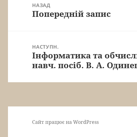
записів
НАЗАД
Попередній запис
Попередній
запис:
НАСТУПН.
Інформатика та обчисл
Наступний
навч. посіб. В. А. Одине
запис:
Сайт працює на WordPress