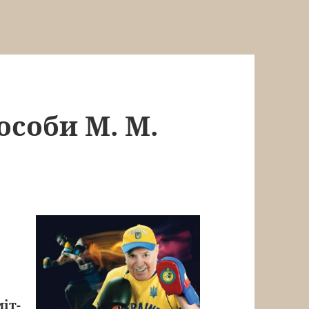
особи М. М.
міт-