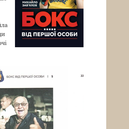
йла
ди
ючі