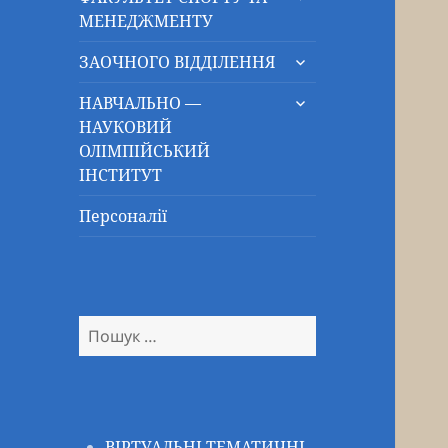
підменю
МЕНЕДЖМЕНТУ
розгорнути
ЗАОЧНОГО ВІДДІЛЕННЯ
підменю
розгорнути
НАВЧАЛЬНО —
підменю
НАУКОВИЙ
ОЛІМПІЙСЬКИЙ
ІНСТИТУТ
Персоналії
Пошук:
ВІРТУАЛЬНІ ТЕМАТИЧНІ