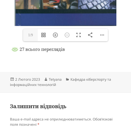
1/9
27 всього переглядів
Опубліковано
Автор
Категорії
2 Лютого 2023
Tetyana
Кафедра кіберспорту та
інформаційних технологій
Залишити відповідь
Ваша e-mail адреса не оприлюднюватиметься.
Обов’язкові
поля позначені
*