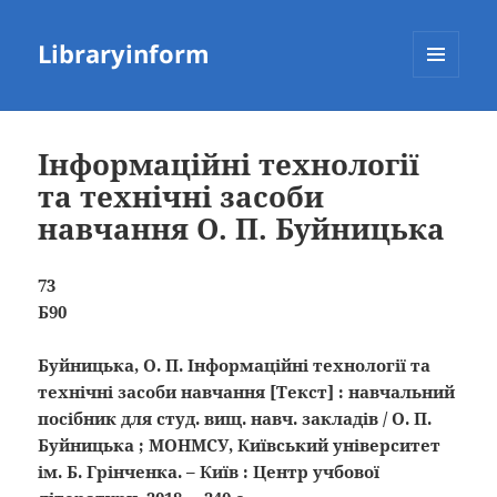
Libraryinform
МЕНЮ
ТА
ВІДЖЕТИ
Інформаційні технології
та технічні засоби
навчання О. П. Буйницька
73
Б90
Буйницька, О. П. Інформаційні технології та
технічні засоби навчання
[Текст]
: навчальний
посібник для студ. вищ. навч. закладів / О. П.
Буйницька ; МОНМСУ, Київський університет
ім. Б. Грінченка. – Київ : Центр учбової