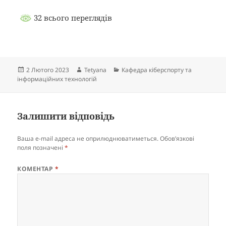
32 всього переглядів
Опубліковано
Автор
Категорії
2 Лютого 2023
Tetyana
Кафедра кіберспорту та
інформаційних технологій
Залишити відповідь
Ваша e-mail адреса не оприлюднюватиметься.
Обов’язкові
поля позначені
*
КОМЕНТАР
*