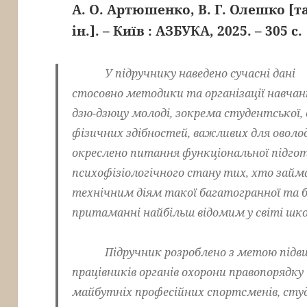
А. О. Артюшенко, В. Г. Олешко [т
ін.]. – Київ : АЗБУКА, 2025. – 305 с.
У підручнику наведено сучасні дані
стосовно методики та організації навчан
дзю-дзюцу молоді, зокрема студентської,
фізичних здібностей, важливих для овол
окреслено питання функціональної підгот
психофізіологічного стану тих, хто займ
технічним діям такої багатогранної та б
притаманні найбільш відомим у світі шк
Підручник розроблено з метою підвищ
працівників органів охорони правопорядку 
майбутніх професійних спортсменів, студ