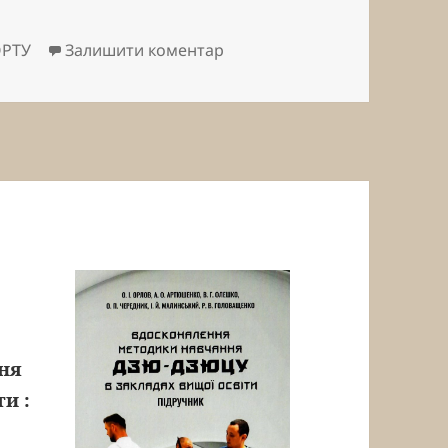
до
ОРТУ
Залишити коментар
ня
и :