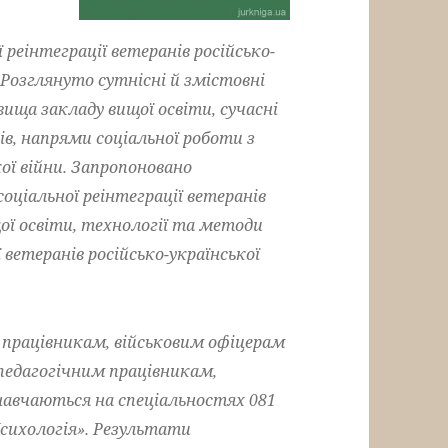
реінтеграції ветеранів російсько-
. Розглянуто сутнісні й змістовні
ища закладу вищої освіти, сучасні
ів, напрями соціальної роботи з
кої війни. Запропоновано
соціальної реінтеграції ветеранів
щої освіти, технології та методи
ї ветеранів російсько-української
рацівникам, військовим офіцерам
-педагогічним працівникам,
 навчаються на спеціальностях 081
Психологія». Результати