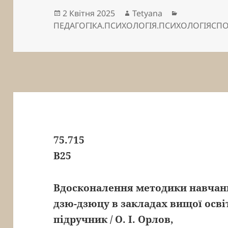
Опубліковано
Автор
Категорії
2 Квітня 2025
Tetyana
ПЕДАГОГІКА.ПСИХОЛОГІЯ.ПСИХОЛОГІЯСП
75.715
В25
Вдосконалення методики навчан
дзю-дзюцу в закладах вищої освіт
підручник
/ О. І. Орлов,