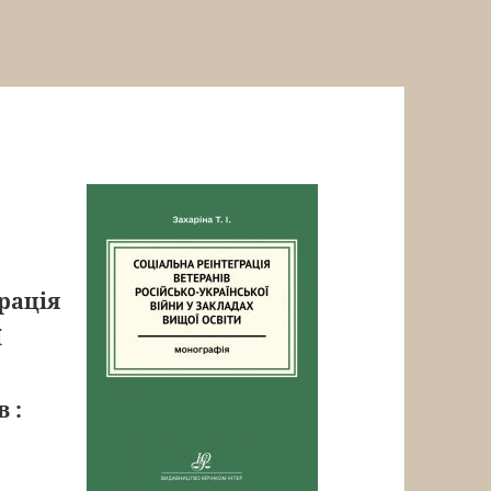
грація
ї
в :