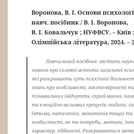
Воронова, В. І. Основи психології
навч. посібник / В. І. Воронова,
В. І. Ковальчук ; НУФВСУ. – Київ 
Олімпійська література, 2024. – 2
Навчальний посібник містить науко
знання про головні аспекти загальної псих
які розкривають суть психічної діяльнос
знань про особливості, закономірності т
пізнавальних (відчуття, сприймання, пам’
та емоційно-вольових процесів людини; о
(втома, натхнення, монотонія тощо) та 
особистості, як то потреби, мотиви, інт
характер, здібності. Розкриваються мет