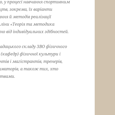
о, у процесі навчання спортивним
тв, зокрема, їх варіанти
ння й методів реалізації
пліни «Теорія та методика
о від індивідуальних здібностей.
ацького складу ЗВО фізичного
(кафедр) фізичної культури і
нтів і магістрантів, тренерів,
 аматорів, а також тих, хто
цтвами.