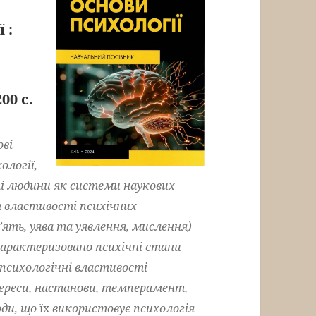
 :
:
00 с.
ві
ології,
ті лю­дини як системи наукових
а властивості психічних
ять, уява та уявлення, мислення)
характеризовано психічні стани
психологічні властивості
е­реси, настанови, темперамент,
оди, що
їх
використовує психологія