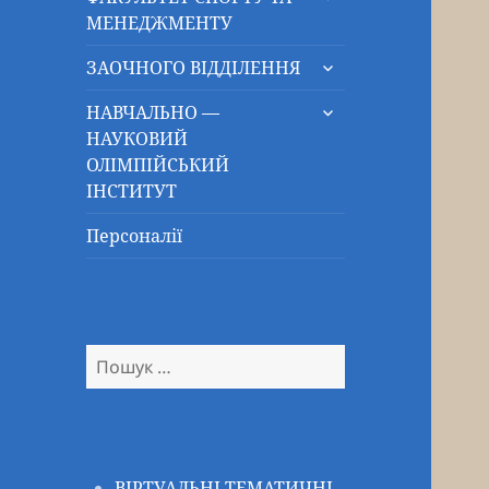
підменю
МЕНЕДЖМЕНТУ
розгорнути
ЗАОЧНОГО ВІДДІЛЕННЯ
підменю
розгорнути
НАВЧАЛЬНО —
підменю
НАУКОВИЙ
ОЛІМПІЙСЬКИЙ
ІНСТИТУТ
Персоналії
Пошук:
ВІРТУАЛЬНІ ТЕМАТИЧНІ