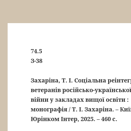
74.5
З-38
Захаріна, Т. І. Соціальна реінте
ветеранів російсько-українсько
війни у закладах вищої освіти :
монографія / Т. І. Захаріна. – Киї
Юрінком Інтер, 2025. – 460 с.