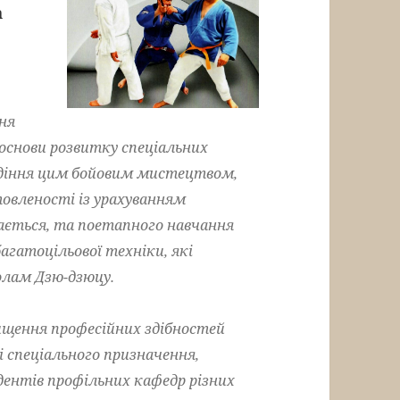
а
ня
 основи розвитку спеціальних
одіння цим бойовим мистецтвом,
овленості із урахуванням
ається, та поетапного навчання
агатоцільової техніки, які
олам Дзю-дзюцу.
ення професійних здібностей
і спеціального призначення,
ентів профільних кафедр різних