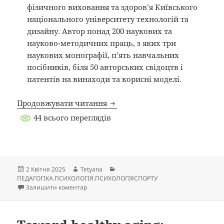
фізичного виховання та здоров’я Київського
національного університету технологій та
дизайну. Автор понад 200 наукових та
науково-методичних праць, з яких три
наукових монографії, п’ять навчальних
посібників, біля 50 авторських свідоцтв і
патентів на винаходи та корисні моделі.
Продовжувати читання
44 всього переглядів
Опубліковано
Автор
Категорії
2 Квітня 2025
Tetyana
ПЕДАГОГІКА.ПСИХОЛОГІЯ.ПСИХОЛОГІЯСПОРТУ
до
Залишити коментар