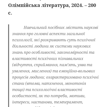
Олімпійська література, 2024. – 200
с.
Навчальний посібник містить наукові
знання про головні аспекти загальної
психології, які розкривають суть психічної
діяльності лю­дини як системи наукових
знань про особливості, закономірності та
властивості психічних пізнавальних
(відчуття, сприймання, пам’ять, уява та
уявлення, мислення) та емоційно-вольових
процесів людини; охарактеризовано психічні
стани (втома, натхнення, монотонія
тощо) та психологічні властивості
особистості, як то потреби, мотиви,
інте­реси, настанови, темперамент,