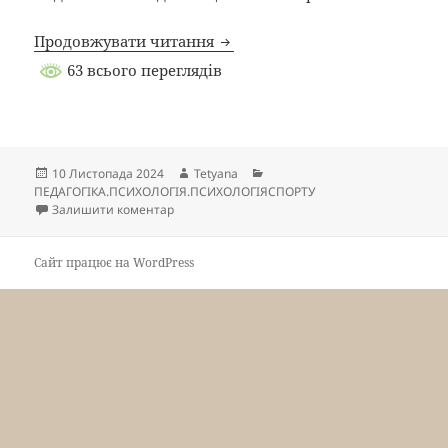
Охорона ментального здоров’я
Продовжувати читання
63 всього переглядів
Опубліковано
Автор
Категорії
10 Листопада 2024
Tetyana
ПЕДАГОГІКА.ПСИХОЛОГІЯ.ПСИХОЛОГІЯСПОРТУ
до Охорона ментального здоров’я та медико-п
Залишити коментар
Сайт працює на WordPress