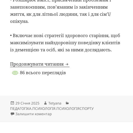
занепокоєнням, пов’язаним із закінченням
життя, як для літньої людини, так і для сім’ї/
опікуна.
• Включає нові стратегії здорового старіння, щоб
максимізувати найздоровішу поведінку клієнтів
із деменцією та осіб, які за ними доглядають.
Toward healthy aging: human ne
Продовжувати читання
86 всього переглядів
Опубліковано
Автор
Категорії
29 Січня 2025
Tetyana
ПЕДАГОГІКА.ПСИХОЛОГІЯ.ПСИХОЛОГІЯСПОРТУ
до Toward healthy aging: human need and nursin
Залишити коментар