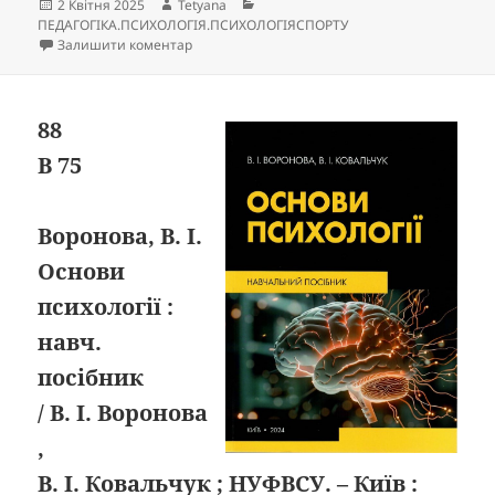
Опубліковано
Автор
Категорії
2 Квітня 2025
Tetyana
ПЕДАГОГІКА.ПСИХОЛОГІЯ.ПСИХОЛОГІЯСПОРТУ
до
Залишити коментар
88
В 75
Воронова, В. І.
Основи
психології :
навч.
посібник
/ В. І. Воронова
,
В. І. Ковальчук ; НУФВСУ. – Київ :