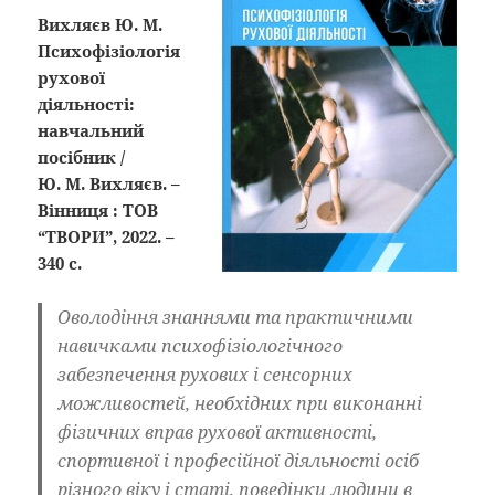
Вихляєв Ю. М.
Психофізіологія
рухової
діяльності:
навчальний
посібник /
Ю. М. Вихляєв. –
Вінниця : ТОВ
“ТВОРИ”, 2022. –
340 с.
Оволодіння знаннями та практичними
навичками психофізіологічного
забезпечення рухових і сенсорних
можливостей, необхідних при виконанні
фізичних вправ рухової активності,
спортивної і професійної діяльності осіб
різного віку і статі, поведінки людини в