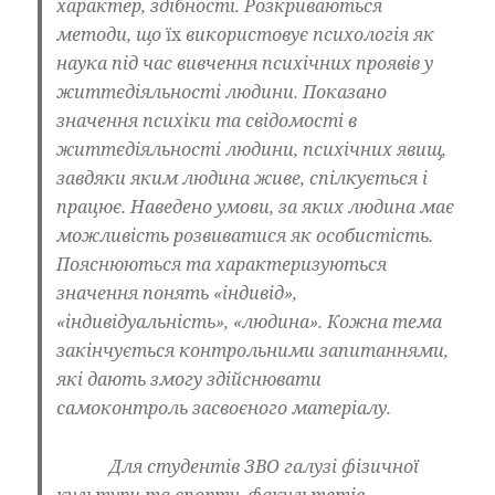
характер, здібності. Розкриваються
методи, що
їх
використовує психологія як
наука під час вивчення психічних проявів у
життєдіяльності людини. Показано
значення психіки та свідомості в
життєдіяльності людини, психічних явищ,
завдяки яким людина живе, спілкується і
працює. Наведено умови, за яких людина має
можливість розвиватися як особистість.
Пояснюються та характеризуються
значення понять «індивід»,
«інди­відуальність», «людина». Кожна тема
закінчується контрольними запитаннями,
які дають змогу здійснювати
самоконтроль засвоєного матеріалу.
Для студентів ЗВО галузі фізичної
культури та спорту, факультетів