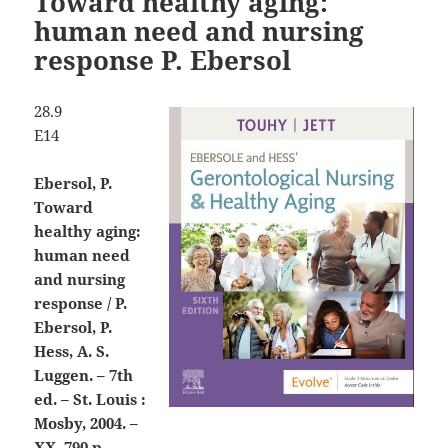
Toward healthy aging:
human need and nursing
response P. Ebersol
28.9
Е14
Ebersol, P.
Toward
healthy aging:
human need
and nursing
response / P.
Ebersol, P.
Hess, A. S.
Luggen. – 7th
ed. – St. Louis :
Mosby, 2004. –
XX, 790 p.