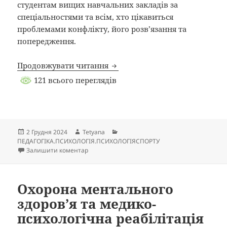
студентам вищих навчальних закладів за
спеціальностями та всім, хто цікавиться
проблемами конфлікту, його розв’язання та
попередження.
Конфліктологія навчальний по
Продовжувати читання
121 всього переглядів
Опубліковано
Автор
Категорії
2 Грудня 2024
Tetyana
ПЕДАГОГІКА.ПСИХОЛОГІЯ.ПСИХОЛОГІЯСПОРТУ
до Конфліктологія навчальний посібник Т. В.
Залишити коментар
Охорона ментального
здоров’я та медико-
психологічна реабілітація