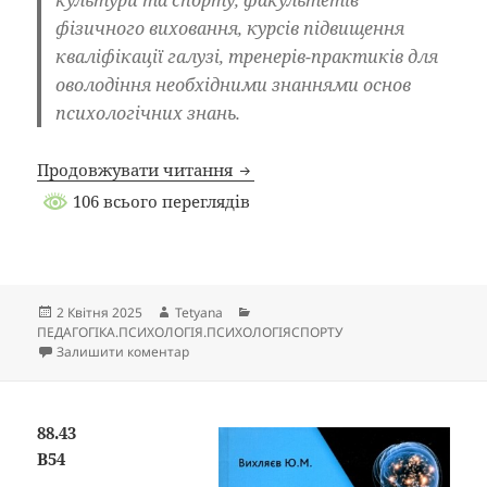
фізичного виховання, курсів підвищення
кваліфікації галузі, тренерів-практиків для
оволодіння необхідними знаннями основ
психоло­гічних знань.
Продовжувати читання
106 всього переглядів
Опубліковано
Автор
Категорії
2 Квітня 2025
Tetyana
ПЕДАГОГІКА.ПСИХОЛОГІЯ.ПСИХОЛОГІЯСПОРТУ
до
Залишити коментар
88.43
В54