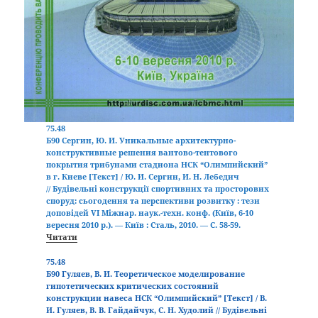
75.48
Б90
Сергин, Ю. И. Уникальные архитектурно-
конструктивные решения вантово-тентового
покрытия трибунами стадиона НСК “Олимпийский”
в г. Киеве
[Текст] / Ю. И. Сергин, И. Н. Лебедич
// Будівельні конструкції спортивних та просторових
споруд: сьогодення та перспективи розвитку : тези
доповідей VI Міжнар. наук.-техн. конф. (Київ, 6-10
вересня 2010 р.). — Київ : Сталь, 2010. — С. 58-59.
Читати
75.48
Б90 Гуляев, В. И. Теоретическое моделирование
гипотетических критических состояний
конструкции навеса НСК “Олимпийский” [Текст] / В.
И. Гуляев, В. В. Гайдайчук, С. Н. Худолий // Будівельні