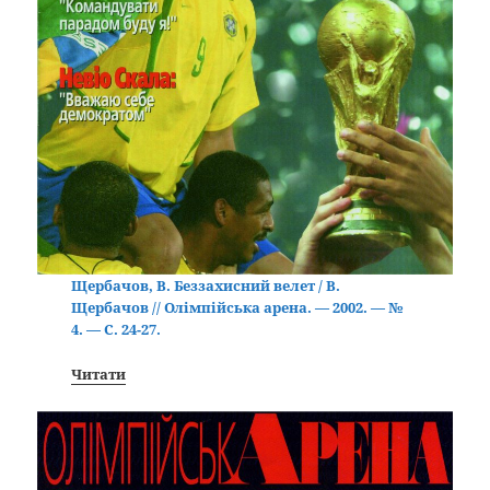
Щербачов, В. Беззахисний велет / В.
Щербачов // Олімпійська арена. — 2002. — №
4. — С. 24-27.
Читати