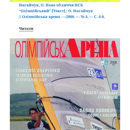
Нагайчук, О. Нове обличчя НСК
“Олімпійський” [Текст] / О. Нагайчук
// Олімпійська арена .—2008. — № 4. — С. 6-8.
Читати