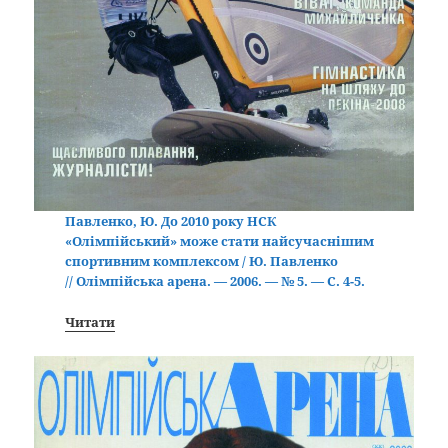
Павленко, Ю. До 2010 року НСК
«Олімпійський» може стати найсучаснішим
спортивним комплексом / Ю. Павленко
// Олімпійська арена. — 2006. — № 5. — С. 4-5.
Читати