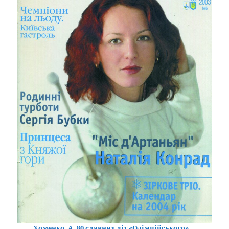
Хоменко, А. 80 славних літ «Олімпійського»