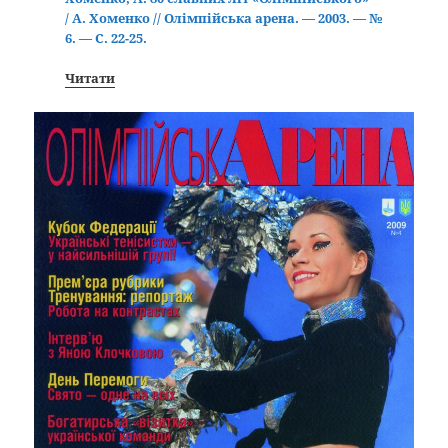
/ А. Хоменко // Олімпійська арена. — 2003. — №
6. — С. 22-25.
Читати