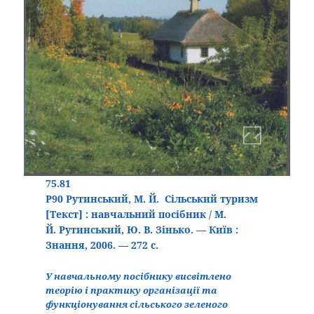
75.81
Р90
Рутинський, М. Й.
Сільський туризм
[Текст] : навчальний посібник / М.
Й. Рутинський, Ю. В. Зінько. — Київ :
Знання, 2006. — 272 с.
У навчальному посібнику висвітлено
теорію і практику організації та
функціонування сільського зеленого