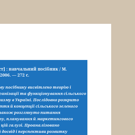
т] : навчальний посібник / М.
2006. — 272 с.
у посібнику висвітлено теорію і
ганізації та функціонування сільського
изму в Україні. Послідовно розкрито
ття й концепції сільського зеленого
також розглянуто питання
, планування й маркетингового
 цій галузі. Проаналізовано
 досвід і перспективи розвитку