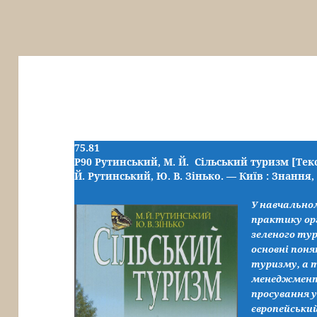
75.81
Р90
Рутинський, М. Й.
Сільський туризм [Текс
Й. Рутинський, Ю. В. Зінько. — Київ : Знання, 
У навчальном
практику ор
зеленого тур
основні поня
туризму, а 
менеджменту
просування у
європейський