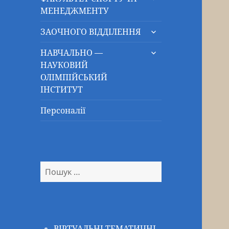
підменю
МЕНЕДЖМЕНТУ
розгорнути
ЗАОЧНОГО ВІДДІЛЕННЯ
підменю
розгорнути
НАВЧАЛЬНО —
підменю
НАУКОВИЙ
ОЛІМПІЙСЬКИЙ
ІНСТИТУТ
Персоналії
Пошук:
ВІРТУАЛЬНІ ТЕМАТИЧНІ