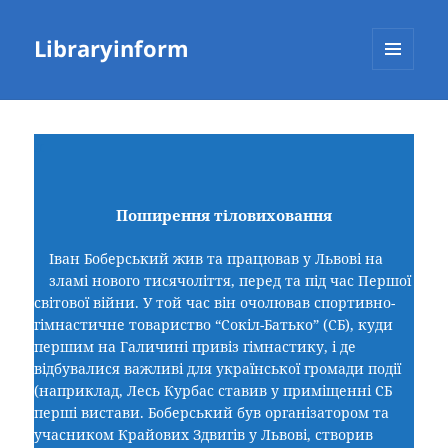
Libraryinform
МЕНЮ
ТА
ВІДЖЕТИ
л
Поширення тіловиховання
Іван Боберський жив та працював у Львові на
зламі нового тисячоліття, перед та під час Першої
світової війни. У той час він очолював спортивно-
гімнастичне товариство “Сокіл-Батько” (СБ), куди
першим на Галичині привіз гімнастику, і де
відбувалися важливі для української громади події
(наприклад, Лесь Курбас ставив у приміщенні СБ
перші вистави. Боберський був організатором та
учасником Крайових Здвигів у Львові, створив