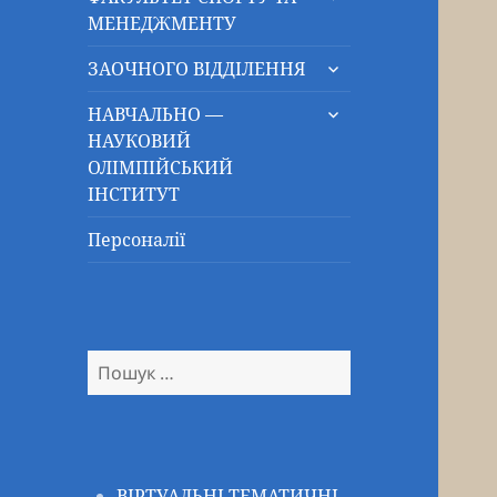
підменю
МЕНЕДЖМЕНТУ
розгорнути
ЗАОЧНОГО ВІДДІЛЕННЯ
підменю
розгорнути
НАВЧАЛЬНО —
підменю
НАУКОВИЙ
ОЛІМПІЙСЬКИЙ
ІНСТИТУТ
Персоналії
Пошук:
ВІРТУАЛЬНІ ТЕМАТИЧНІ