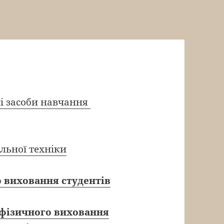
ні засоби навчання
льної техніки
о виховання студентів
і фізичного виховання