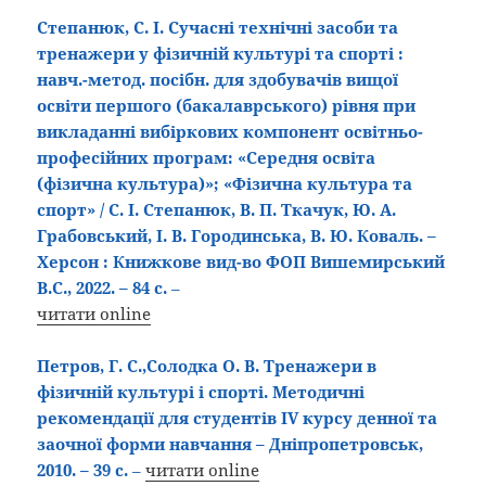
Степанюк, С. І. Сучасні технічні засоби та
тренажери у фізичній культурі та спорті :
навч.-метод. посібн. для здобувачів вищої
освіти першого (бакалаврського) рівня при
викладанні вибіркових компонент освітньо-
професійних програм: «Середня освіта
(фізична культура)»; «Фізична культура та
спорт» / С. І. Степанюк, В. П. Ткачук, Ю. А.
Грабовський, І. В. Городинська, В. Ю. Коваль. –
Херсон : Книжкове вид-во ФОП Вишемирський
В.С., 2022. – 84 с.
–
читати online
Петров, Г. С.,Солодка О. В. Тренажери в
фізичній культурі і спорті. Методичні
рекомендації для студентів ІV курсу денної та
заочної форми навчання – Дніпропетровськ,
2010. – 39 с.
–
читати online