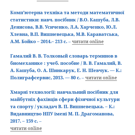
Комп’ютерна техніка та методи математичної
статистики: навч. посібник / В.О. Кашуба, Л.В.
Денисова, В.В. Усиченко, Л.А. Харченко, Ю.Л.
Хлевна, В.П. Вишневецька, М.В. Караватська,
А.М. Бойко – 2014.– 213 с.
–
читати online
Гамалий В. В. Толковый словарь терминов в
биомеханике : учеб. пособие / В. В. Гамалий, В.
А. Кашуба, О. А. Шинкарук, Е. Н. Шевчук. — К.:
Полиграфсервис, 2013. — 80 с.
–
читати online
Хмарні технології: навчальний посібник для
майбутніх фахівців сфери фізичної культури
та спорту / укладач В. П. Вишневецька. – К.:
Видавництво НПУ імені М. П. Драгоманова,
2017. – 159 с.
–
читати online