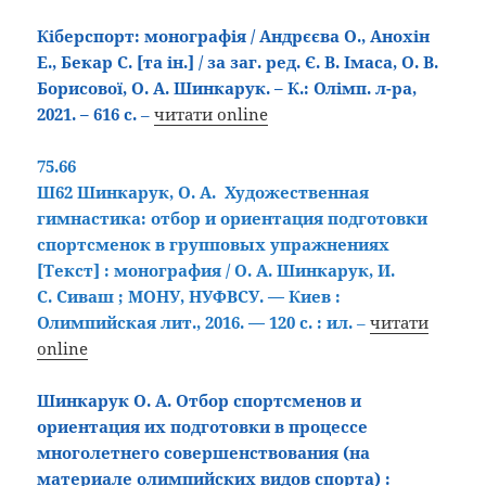
Кіберспорт: монографія / Андрєєва О., Анохін
Е., Бекар С. [та ін.] / за заг. ред. Є. В. Імаса, О. В.
Борисової, О. А. Шинкарук. – К.: Олімп. л-ра,
2021. – 616 с.
–
читати online
75.66
Ш62 Шинкарук, О. А. Художественная
гимнастика: отбор и ориентация подготовки
спортсменок в групповых упражнениях
[Текст] : монография / О. А. Шинкарук, И.
С. Сиваш ; МОНУ, НУФВСУ. — Киев :
Олимпийская лит., 2016. — 120 с. : ил.
–
читати
online
Шинкарук О. А. Отбор спортсменов и
ориентация их подготовки в процессе
многолетнего совершенствования (на
материале олимпийских видов спорта) :