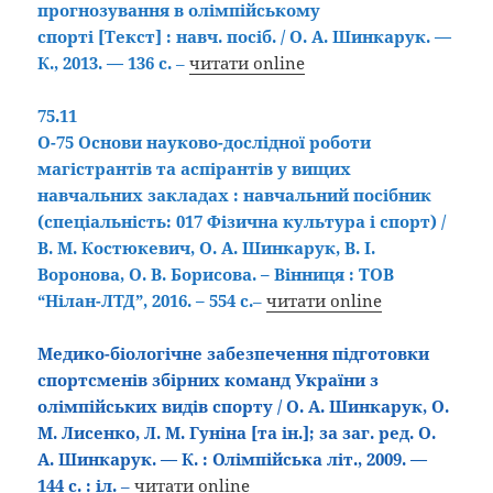
прогнозування в олімпійському
спорті
[Текст]
: навч. посіб. / О. А. Шинкарук. —
К., 2013. — 136 с.
–
читати online
75.11
О-75
Основи науково-дослідної роботи
магістрантів та аспірантів у
вищих
навчальних закладах : навчальний посібник
(спеціальність: 017 Фізична культура і спорт) /
В. М. Костюкевич, О. А. Шинкарук, В. І.
Воронова, О. В. Борисова. – Вінниця : ТОВ
“Нілан-ЛТД”, 2016. – 554 с.
–
читати online
Медико-біологічне забезпечення підготовки
спортсменів збірних команд України з
олімпійських видів спорту / О. А. Шинкарук, О.
М. Лисенко, Л. М. Гуніна [та ін.]; за заг. ред. О.
А. Шинкарук. — К. : Олімпійська літ., 2009. —
144 с. : іл.
–
читати online