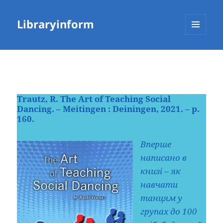
Libraryinform
МЕНЮ
ТА
ВІДЖЕТИ
Trautz, R. The Art of Teaching Social
Dancing. – Meitingen : Deiningen, 2021. – p.
160
.
Вперше
написано в
книзі – як
навчати
танцям у
групах до 100