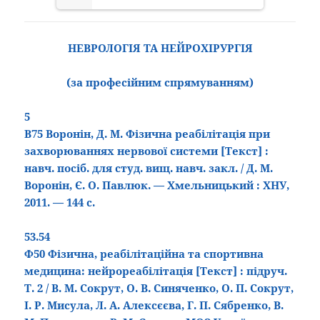
НЕВРОЛОГІЯ ТА НЕЙРОХІРУРГІЯ
(за професійним спрямуванням)
5
В75 Воронін, Д. М. Фізична реабілітація при
захворюваннях нервової системи
[Текст
]
:
навч. посіб. для студ. вищ. навч. закл. / Д. М.
Воронін, Є. О. Павлюк. — Хмельницький : ХНУ,
2011. — 144 с.
53.54
Ф50 Фізична, реабілітаційна та спортивна
медицина: нейрореабілітація
[Текст]
: підруч.
Т. 2 / В. М. Сокрут, О. В. Синяченко, О. П. Сокрут,
І. Р. Мисула, Л. А. Алексєєва, Г. П. Сябренко, В.