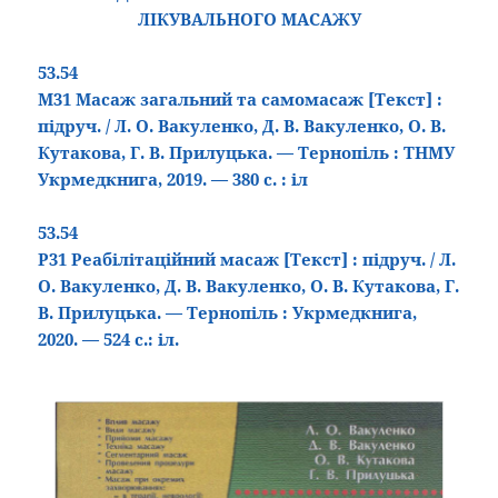
ЛІКУВАЛЬНОГО МАСАЖУ
53.54
М31 Масаж загальний та самомасаж
[Текст
]
:
підруч. / Л. О. Вакуленко, Д. В. Вакуленко, О. В.
Кутакова, Г. В. Прилуцька. — Тернопіль : ТНМУ
Укрмедкнига, 2019. — 380 с. : іл
53.54
Р31 Реабілітаційний масаж
[Текст
]
: підруч. / Л.
О. Вакуленко, Д. В. Вакуленко, О. В. Кутакова, Г.
В. Прилуцька. — Тернопіль : Укрмедкнига,
2020. — 524 с.: іл.