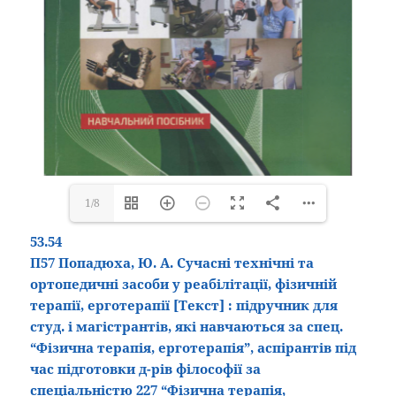
1/8
53.54
П57 Попадюха, Ю. А. Сучасні технічні та
ортопедичні засоби у реабілітації, фізичній
терапії, ерготерапії
[Текст]
: підручник для
студ. і магістрантів, які навчаються за спец.
“Фізична терапія, ерготерапія”, аспірантів під
час підготовки д-рів філософії за
спеціальністю 227 “Фізична терапія,