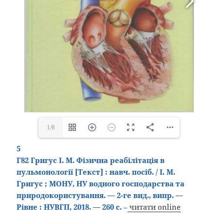
1/8
5
Г82 Григус І. М. Фізична реабілітація в
пульмонології
[Текст
]
: навч. посіб. / І. М.
Григус ; МОНУ, НУ водного господарства та
природокористування. — 2-ге вид., випр. —
Рівне : НУВГП, 2018. — 260 с.
–
читати online