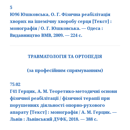
5
Ю96 Юшковська, О. Г. Фізична реабілітація
хворих на ішемічну хворобу серця
[Текст
]
:
монографія / О. Г. Юшковська. — Одеса :
Видавництво ВМВ, 2009. — 224 с.
ТРАВМАТОЛОГІЯ ТА ОРТОПЕДІЯ
(за професійним спрямуванням)
75
.
02
Г41 Герцик, А. М. Теоретико-методичні основи
фізичної реабілітації / фізичної терапії при
порушеннях діяльності опорно-рухового
апарату
[Текст
]
: монографія / А. М. Герцик. —
Львів : Львівський ДУФК, 2018. — 388 с.