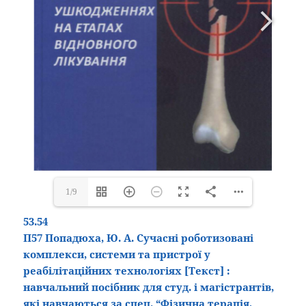
1/9
53.54
П57 Попадюха, Ю. А. Сучасні роботизовані
комплекси, системи та пристрої у
реабілітаційних технологіях
[Текст]
:
навчальний посібник для студ. і магістрантів,
які навчаються за спец. “Фізична терапія,