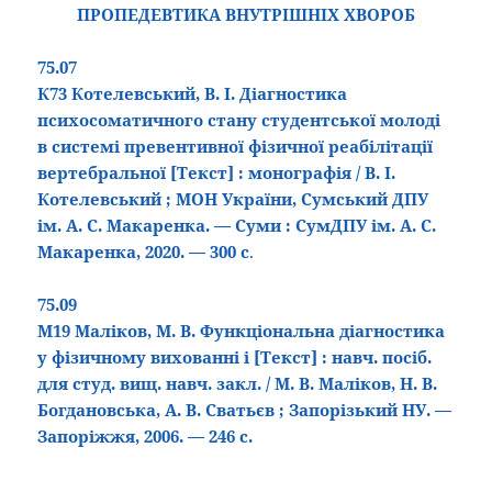
ПРОПЕДЕВТИКА ВНУТРІШНІХ ХВОРОБ
75.07
К73 Котелевський, В. І. Діагностика
психосоматичного стану студентської молоді
в системі превентивної фізичної реабілітації
вертебральної
[Текст]
: монографія / В. І.
Котелевський ; МОН України, Сумський ДПУ
ім. А. С. Макаренка. — Суми : СумДПУ ім. А. С.
Макаренка, 2020. — 300 с
.
75.09
М19 Маліков, М. В. Функціональна діагностика
у фізичному вихованні і
[Текст]
: навч. посіб.
для студ. вищ. навч. закл. / М. В. Маліков, Н. В.
Богдановська, А. В. Сватьєв ; Запорізький НУ. —
Запоріжжя, 2006. — 246 с.