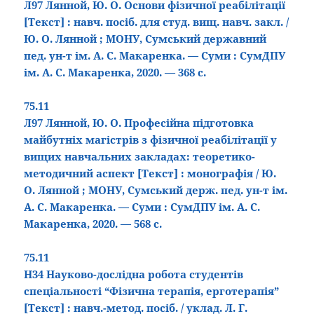
Л97 Лянной, Ю. О. Основи фізичної реабілітації
[Текст]
: навч. посіб. для студ. вищ. навч. закл. /
Ю. О. Лянной ; МОНУ, Сумський державний
пед. ун-т ім. А. С. Макаренка. — Суми : СумДПУ
ім. А. С. Макаренка, 2020. — 368 с.
75.11
Л97 Лянной, Ю. О. Професійна підготовка
майбутніх магістрів з фізичної реабілітації у
вищих навчальних закладах: теоретико-
методичний аспект
[Текст]
: монографія / Ю.
О. Лянной ; МОНУ, Сумський держ. пед. ун-т ім.
А. С. Макаренка. — Суми : СумДПУ ім. А. С.
Макаренка, 2020. — 568 с.
75.11
Н34 Науково-дослідна робота студентів
спеціальності “Фізична терапія, ерготерапія”
[Текст]
: навч.-метод. посіб. / уклад. Л. Г.