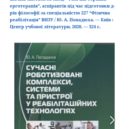
ерготерапія”, аспірантів під час підготовки д-
рів філософії за спеціальністю 227 “Фізична
реабілітація” ВНЗУ / Ю. А. Попадюха. — Київ :
Центр учбової літератури, 2020. — 324 с.