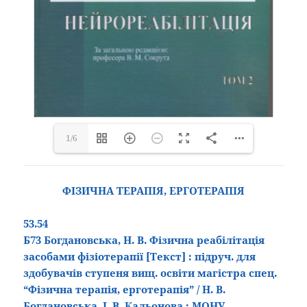
1/6
ФІЗИЧНА ТЕРАПІЯ, ЕРГОТЕРАПІЯ
53.54
Б73 Богдановська, Н. В. Фізична реабілітація
засобами фізіотерапії
[Текст]
: підруч. для
здобувачів ступеня вищ. освіти магістра спец.
“Фізична терапія, ерготерапія” / Н. В.
Богдановська, І. В. Кальонова ; МОНУ,