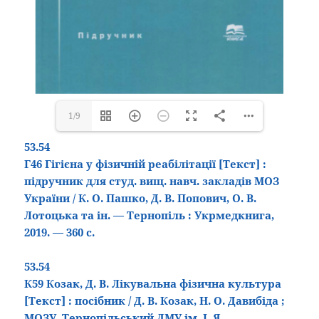
1/9
53.54
Г46 Гігієна у фізичній реабілітації
[Текст]
:
підручник для студ. вищ. навч. закладів МОЗ
України / К. О. Пашко, Д. В. Попович, О. В.
Лотоцька та ін. — Тернопіль : Укрмедкнига,
2019. — 360 с.
53.54
К59 Козак, Д. В. Лікувальна фізична культура
[Текст]
: посібник / Д. В. Козак, Н. О. Давибіда ;
МОЗУ, Тернопільський ДМУ ім. І. Я.