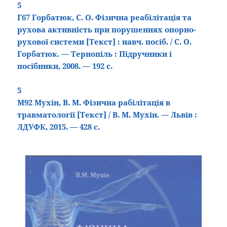
5
Г67 Горбатюк, С. О. Фізична реабілітація та
рухова активність при порушеннях опорно-
рухової системи
[Текст
]
: навч. посіб. / С. О.
Горбатюк. — Тернопіль : Підручники і
посібники, 2008. — 192 с.
5
М92 Мухін, В. М. Фізична рабілітація в
травматології
[Текст
]
/ В. М. Мухін. — Львів :
ЛДУФК, 2015. — 428 с.