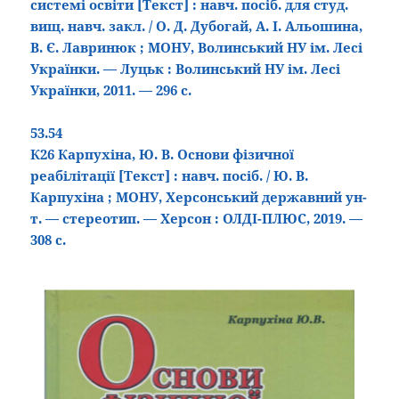
системі освіти
[Текст]
: навч. посіб. для студ.
вищ. навч. закл. / О. Д. Дубогай, А. І. Альошина,
В. Є. Лавринюк ; МОНУ, Волинський НУ ім. Лесі
Українки. — Луцьк : Волинський НУ ім. Лесі
Українки, 2011. — 296 с.
53.54
К26 Карпухіна, Ю. В. Основи фізичної
реабілітації
[Текст]
: навч. посіб. / Ю. В.
Карпухіна ; МОНУ, Херсонський державний ун-
т. — стереотип. — Херсон : ОЛДІ-ПЛЮС, 2019. —
308 с.