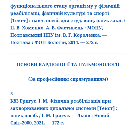
функціонального стану організму у фізичній
реабілітації, фізичній культурі та спорті
[Текст] : навч. посіб. для студ. вищ. навч. закл.
/
П. В. Хоменко, А. В. Фастивець ; МОНУ,
Полтавський НПУ ім. В. Г. Короленка. —
Полтава : ФОП Болотін, 2014. — 272 с.
ОСНОВИ КАРДІОЛОГІЇ ТА ПУЛЬМОНОЛОГІЇ
(За професійним спрямуванням)
5
К83 Григус, І. М. Фізична реабілітація при
захворюваннях дихальної системи
[Текст
] :
навч. посіб. / І. М. Григус. — Львів : Новий
Світ-2000, 2021. — 172 с.