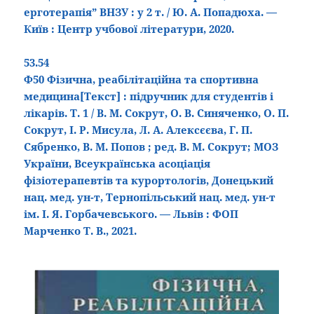
ерготерапія” ВНЗУ : у 2 т. / Ю. А. Попадюха. —
Київ : Центр учбової літератури, 2020.
53.54
Ф50 Фізична, реабілітаційна та спортивна
медицина
[Текст]
: підручник для студентів і
лікарів. Т. 1 / В. М. Сокрут, О. В. Синяченко, О. П.
Сокрут, І. Р. Мисула, Л. А. Алексєєва, Г. П.
Сябренко, В. М. Попов ; ред. В. М. Сокрут; МОЗ
України, Всеукраїнська асоціація
фізіотерапевтів та курортологів, Донецький
нац. мед. ун-т, Тернопільський нац. мед. ун-т
ім. І. Я. Горбачевського. — Львів : ФОП
Марченко Т. В., 2021.